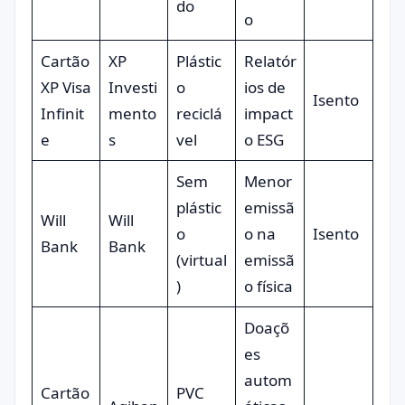
do
o
Cartão
XP
Plástic
Relatór
XP Visa
Investi
o
ios de
Isento
Infinit
mento
reciclá
impact
e
s
vel
o ESG
Sem
Menor
plástic
emissã
Will
Will
o
o na
Isento
Bank
Bank
(virtual
emissã
)
o física
Doaçõ
es
autom
Cartão
PVC