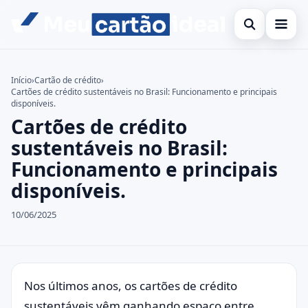
Abrir busca
Inicial
Início
›
Cartão de crédito
›
Cartões de crédito sustentáveis no Brasil: Funcionamento e principais
Buscar no site
Cartão de crédito
×
disponíveis.
Cartões de crédito
Buscar por:
Finanças
sustentáveis no Brasil:
Pressione Enter para buscar ou ESC para fechar.
Banco
Funcionamento e principais
disponíveis.
Legal
10/06/2025
Nos últimos anos, os cartões de crédito
sustentáveis vêm ganhando espaço entre