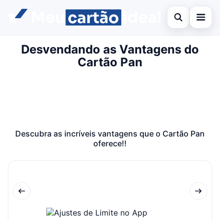
Abrir busca
Desvendando as Vantagens do
Inicial
Cartão Pan
Buscar no site
Cartão de crédito
×
Buscar por:
Finanças
Pressione Enter para buscar ou ESC para fechar.
Banco
Descubra as incríveis vantagens que o Cartão Pan
Legal
oferece!!