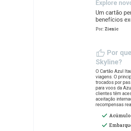
Explore nov
Um cartão pe
benefícios ex
Por:
Zienic
thumb_up
Por que
Skyline?
O Cartão Azul Ita
viagens. O princ
trocados por pas
para voos da Azu
clientes têm ac
aceitação interna
recompensas rea
done
Acúmulo 
done
Embarque 