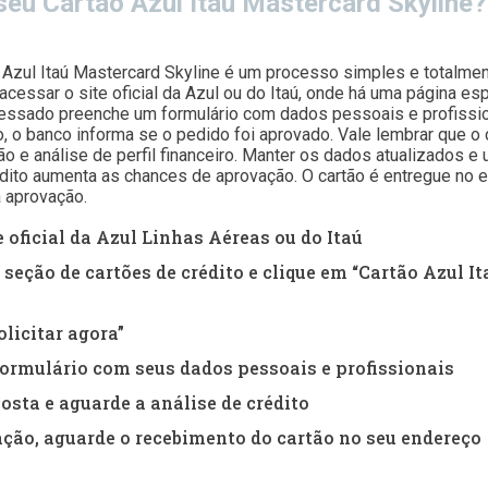
seu Cartão Azul Itaú Mastercard Skyline
o Azul Itaú Mastercard Skyline é um processo simples e totalmen
essar o site oficial da Azul ou do Itaú, onde há uma página esp
teressado preenche um formulário com dados pessoais e profissi
o, o banco informa se o pedido foi aprovado. Vale lembrar que o 
ão e análise de perfil financeiro. Manter os dados atualizados e
dito aumenta as chances de aprovação. O cartão é entregue no 
 aprovação.
e oficial da Azul Linhas Aéreas ou do Itaú
 seção de cartões de crédito e clique em “Cartão Azul I
olicitar agora”
ormulário com seus dados pessoais e profissionais
osta e aguarde a análise de crédito
ção, aguarde o recebimento do cartão no seu endereço