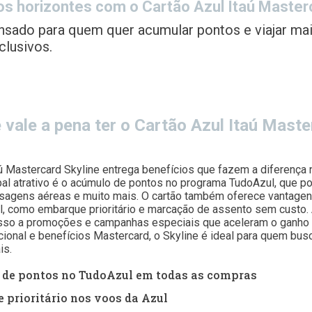
os horizontes com o Cartão Azul Itaú Master
nsado para quem quer acumular pontos e viajar ma
clusivos.
 vale a pena ter o Cartão Azul Itaú Mast
ú Mastercard Skyline entrega benefícios que fazem a diferença n
ipal atrativo é o acúmulo de pontos no programa TudoAzul, que 
sagens aéreas e muito mais. O cartão também oferece vantagen
l, como embarque prioritário e marcação de assento sem custo.
esso a promoções e campanhas especiais que aceleram o ganho
cional e benefícios Mastercard, o Skyline é ideal para quem bus
is.
de pontos no TudoAzul em todas as compras
prioritário nos voos da Azul