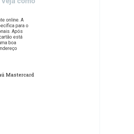
? Veja como
te online. A
ecífica para o
onais. Após
cartão está
 uma boa
endereço
taú Mastercard