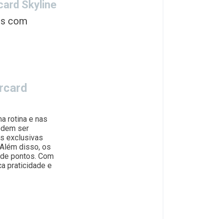
card Skyline
is com
ercard
a rotina e nas
podem ser
s exclusivas
 Além disso, os
 de pontos. Com
ca praticidade e