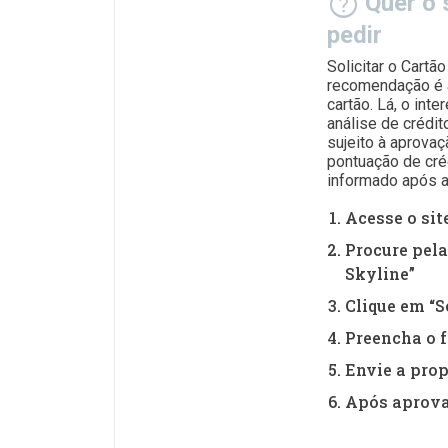
help
Quer o 
pedir
Solicitar o Cartã
recomendação é ac
cartão. Lá, o in
análise de crédit
sujeito à aprovaç
pontuação de cré
informado após a
Acesse o sit
Procure pela
Skyline”
Clique em “S
Preencha o f
Envie a prop
Após aprova