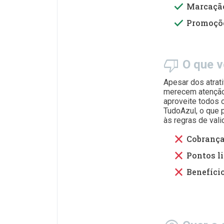
done
Marcação
done
Promoçõe
thumb_down
O que vo
Apesar dos atrat
merecem atenção.
aproveite todos 
TudoAzul, o que 
às regras de val
close
Cobrança
close
Pontos l
close
Benefício