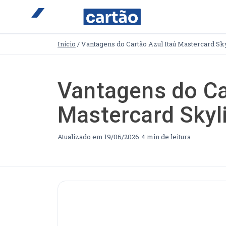
Início
/
Vantagens do Cartão Azul Itaú Mastercard Sk
Buscar no site
Vantagens do Ca
Buscar por:
Mastercard Skyl
Pressione Enter para buscar ou ESC para fechar.
Atualizado em 19/06/2026
4 min de leitura