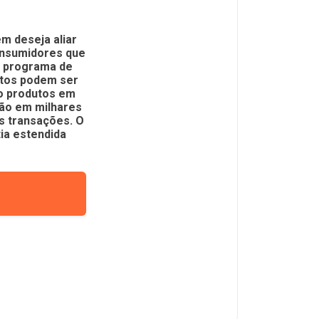
m deseja aliar
consumidores que
o programa de
ntos podem ser
mo produtos em
ção em milhares
s transações. O
ia estendida