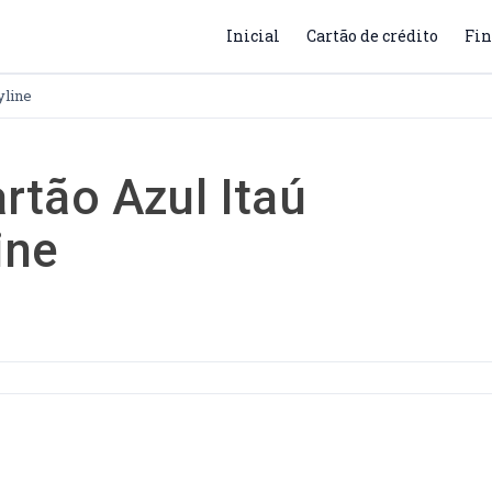
Inicial
Cartão de crédito
Fin
yline
×
rtão Azul Itaú
ine